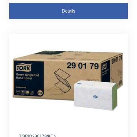
Details
TORK/290179/KTN