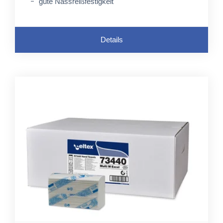
gute Nassreißfestigkeit
Details