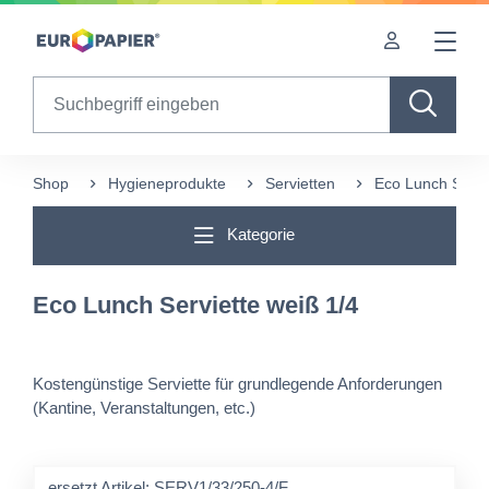
Table Of Content
sr.skip-to.main-content
sr.skip-to.table-of-contents
sr.skip-to.main-navigation
Search
Shop
Hygieneprodukte
Servietten
Eco Lunch Servi
Kategorie
Eco Lunch Serviette weiß 1/4
Kostengünstige Serviette für grundlegende Anforderungen
(Kantine, Veranstaltungen, etc.)
ersetzt Artikel: SERV1/33/250-4/F