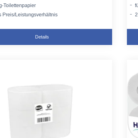
g-Toilettenpapier
f
 Preis/Leistungsverhältnis
2
R
Details