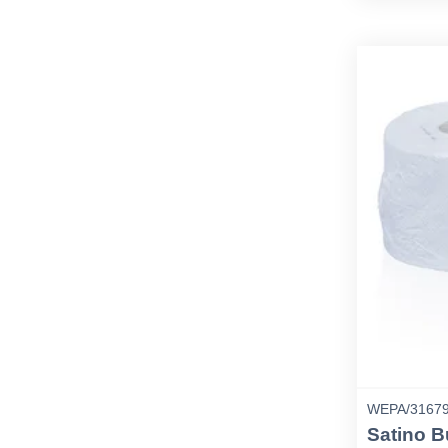
WEPA/3167
Satino B