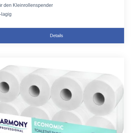
ür den Kleinrollenspender
-lagig
ecycling-Toilettenpapier
Details