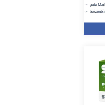
gute Mar
besonder
EU-Ecol