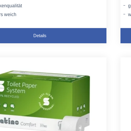
kenqualität
g
s weich
w
abel
s
Details