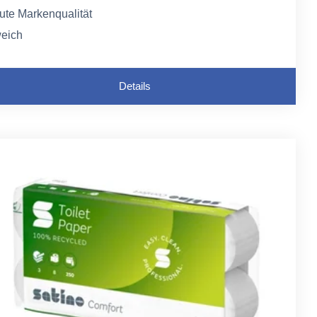
ute Markenqualität
eich
chöne Weiße
Details