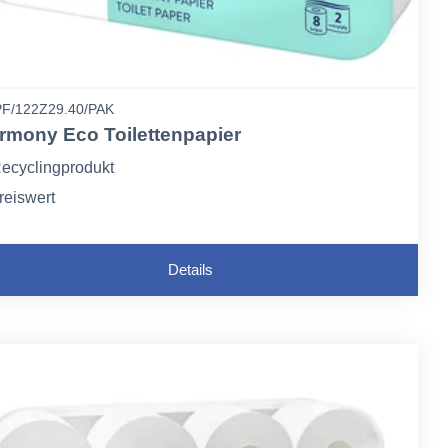
F/122Z29.40/PAK
rmony Eco Toilettenpapier
ecyclingprodukt
reiswert
Details