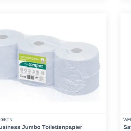
90/KTN
WEP
usiness Jumbo Toilettenpapier
Sa