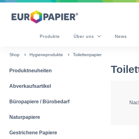
Table Of Content
sr.skip-to.main-content
sr.skip-to.table-of-contents
sr.skip-to.main-navigation
Produkte
Über uns
News
Shop
Hygieneprodukte
Toilettenpapier
Toile
Produktneuheiten
Abverkaufsartikel
Büropapiere / Bürobedarf
Nach
Naturpapiere
Gestrichene Papiere