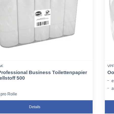
AK
VPF
rofessional Business Toilettenpapier
Oo
ellstoff 500
e
a
 pro Rolle
h
ugfähig und wirtschaftlich
Details