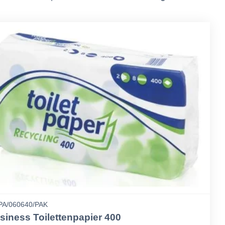
A/060640/PAK
siness Toilettenpapier 400