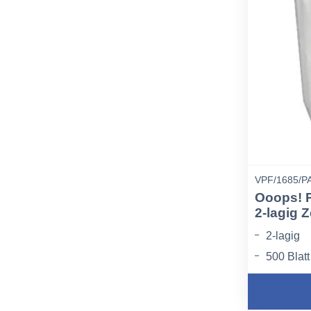
VPF/1685/P
Ooops! P
2-lagig Z
2-lagig
500 Blatt
weich, sa