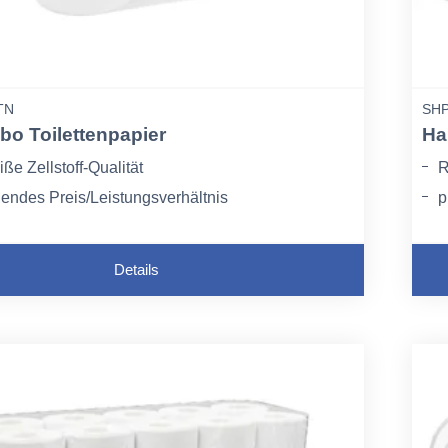
TN
SHP
o Toilettenpapier
Ha
ße Zellstoff-Qualität
R
endes Preis/Leistungsverhältnis
p
Details