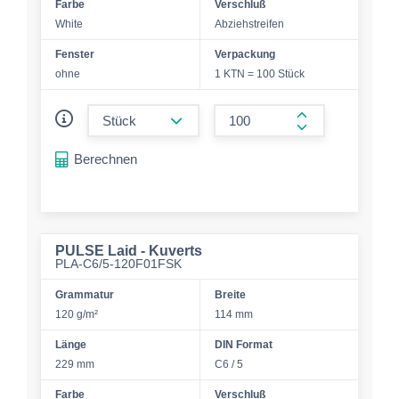
Farbe
Verschluß
White
Abziehstreifen
Fenster
Verpackung
ohne
1 KTN = 100 Stück
form.decrease-amount
form.increase-a
Berechnen
PULSE Laid - Kuverts
PLA-C6/5-120F01FSK
Grammatur
Breite
120 g/m²
114 mm
Länge
DIN Format
229 mm
C6 / 5
Farbe
Verschluß