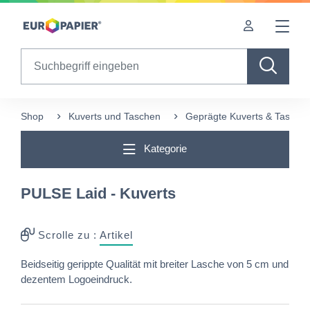
Table Of Content
Diese Produkte könnten Sie auch interessieren
sr.skip-to.main-content
sr.skip-to.table-of-contents
sr.skip-to.main-navigation
Search
Shop
Kuverts und Taschen
Geprägte Kuverts & Tasche
Kategorie
PULSE Laid - Kuverts
Scrolle zu :
Artikel
Beidseitig gerippte Qualität mit breiter Lasche von 5 cm und
dezentem Logoeindruck.