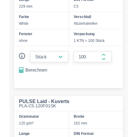
229 mm
C5
Farbe
Verschluß
White
Abziehstreifen
Fenster
Verpackung
ohne
1 KTN = 100 Stück
form.decrease-amount
form.increase-a
Berechnen
PULSE Laid - Kuverts
PLA-C5-120F01SK
Grammatur
Breite
120 g/m²
162 mm
Länge
DIN Format