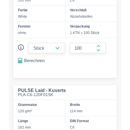
162 mm
C6
Farbe
Verschluß
White
Abziehstreifen
Fenster
Verpackung
ohne
1 KTN = 100 Stück
form.decrease-amount
form.increase-a
Berechnen
PULSE Laid - Kuverts
PLA-C6-120F01SK
Grammatur
Breite
120 g/m²
114 mm
Länge
DIN Format
162 mm
C6