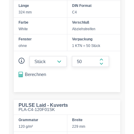
Länge
DIN Format
324 mm
C4
Farbe
Verschluß
White
Abziehstreifen
Fenster
Verpackung
ohne
1 KTN = 50 Stück
form.decrease-amount
form.increase-a
Berechnen
PULSE Laid - Kuverts
PLA-C4-120F01SK
Grammatur
Breite
120 g/m²
229 mm