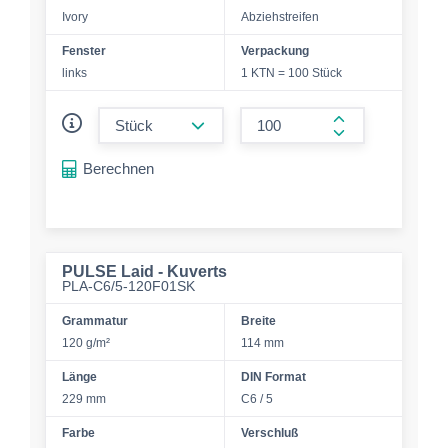
Ivory
Abziehstreifen
Fenster
Verpackung
links
1 KTN = 100 Stück
form.decrease-amount
form.increase-a
Berechnen
PULSE Laid - Kuverts
PLA-C6/5-120F01SK
Grammatur
Breite
120 g/m²
114 mm
Länge
DIN Format
229 mm
C6 / 5
Farbe
Verschluß