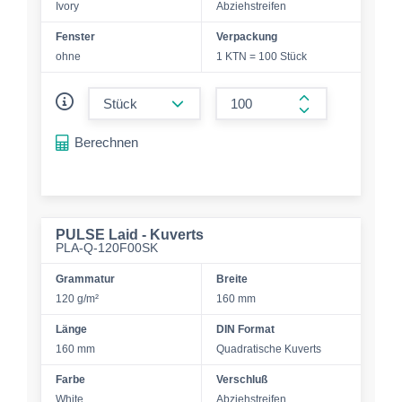
Ivory
Abziehstreifen
Fenster
Verpackung
ohne
1 KTN = 100 Stück
form.decrease-amount
form.increase-a
Berechnen
PULSE Laid - Kuverts
PLA-Q-120F00SK
Grammatur
Breite
120 g/m²
160 mm
Länge
DIN Format
160 mm
Quadratische Kuverts
Farbe
Verschluß
White
Abziehstreifen