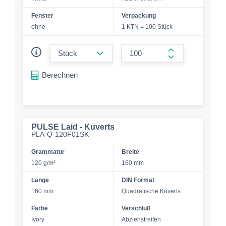
Fenster
Verpackung
ohne
1 KTN = 100 Stück
form.decrease-amount
form.increase-a
Berechnen
PULSE Laid - Kuverts
PLA-Q-120F01SK
Grammatur
Breite
120 g/m²
160 mm
Länge
DIN Format
160 mm
Quadratische Kuverts
Farbe
Verschluß
Ivory
Abziehstreifen