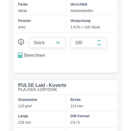
Farbe
Verschluß
White
Abziehstreifen
Fenster
Verpackung
links
1 KTN = 100 Stück
form.decrease-amount
form.increase-a
Berechnen
PULSE Laid - Kuverts
PLA-C6/5-120F00SK
Grammatur
Breite
120 g/m²
114 mm
Länge
DIN Format
229 mm
C6 / 5