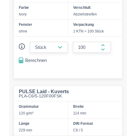
Farbe
Verschluß
Ivory
Abziehstreifen
Fenster
Verpackung
ohne
1 KTN = 100 Stück
form.decrease-amount
form.increase-a
Berechnen
PULSE Laid - Kuverts
PLA-C6/5-120F00FSK
Grammatur
Breite
120 g/m²
114 mm
Länge
DIN Format
229 mm
C6 / 5