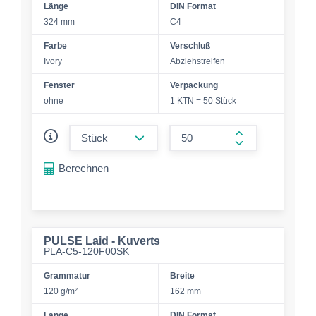
Länge
DIN Format
324 mm
C4
Farbe
Verschluß
Ivory
Abziehstreifen
Fenster
Verpackung
ohne
1 KTN = 50 Stück
form.decrease-amount
form.increase-a
Berechnen
PULSE Laid - Kuverts
PLA-C5-120F00SK
Grammatur
Breite
120 g/m²
162 mm
Länge
DIN Format