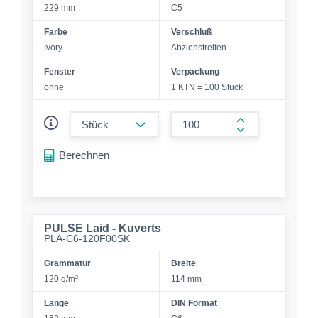
229 mm
C5
Farbe
Verschluß
Ivory
Abziehstreifen
Fenster
Verpackung
ohne
1 KTN = 100 Stück
form.decrease-amount
form.increase-a
Berechnen
PULSE Laid - Kuverts
PLA-C6-120F00SK
Grammatur
Breite
120 g/m²
114 mm
Länge
DIN Format