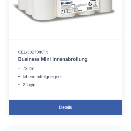
CEL/30270/KTN
Business Mini Innenabrollung
72 lfm
lebensmittelgeeignet
2-lagig
Details