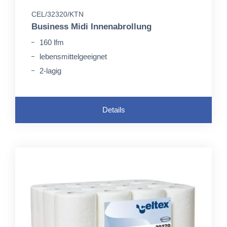
CEL/32320/KTN
Business Midi Innenabrollung
160 lfm
lebensmittelgeeignet
2-lagig
Details