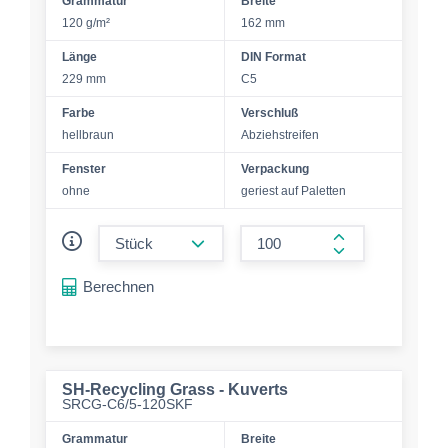
Grammatur
Breite
120 g/m²
162 mm
Länge
DIN Format
229 mm
C5
Farbe
Verschluß
hellbraun
Abziehstreifen
Fenster
Verpackung
ohne
geriest auf Paletten
form.decrease-amount
form.increase-a
Berechnen
SH-Recycling Grass - Kuverts
SRCG-C6/5-120SKF
Grammatur
Breite