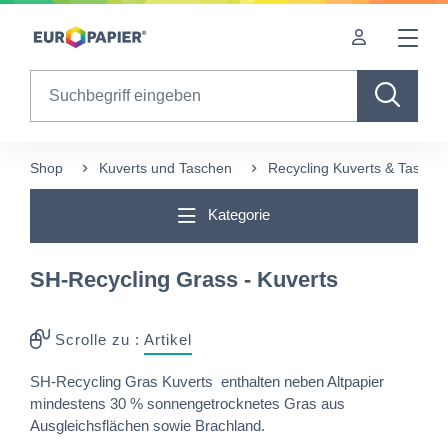
Table Of Content
Diese Produkte könnten Sie auch interessieren
sr.skip-to.main-content
sr.skip-to.table-of-contents
sr.skip-to.main-navigation
Search
Shop
Kuverts und Taschen
Recycling Kuverts & Tasche
Kategorie
SH-Recycling Grass - Kuverts
Scrolle zu :
Artikel
SH-Recycling Gras Kuverts enthalten neben Altpapier
mindestens 30 % sonnengetrocknetes Gras aus
Ausgleichsflächen sowie Brachland.