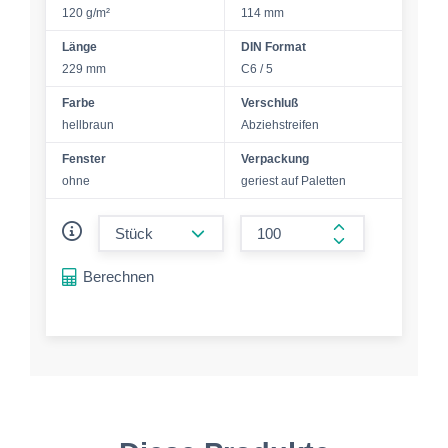
120 g/m²
114 mm
Länge
DIN Format
229 mm
C6 / 5
Farbe
Verschluß
hellbraun
Abziehstreifen
Fenster
Verpackung
ohne
geriest auf Paletten
form.decrease-amount
form.increase-a
Berechnen