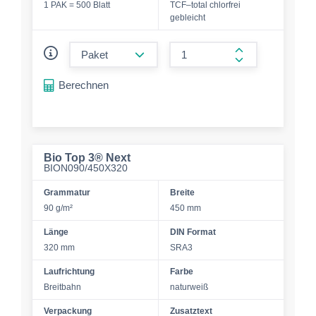
1 PAK = 500 Blatt
TCF–total chlorfrei
gebleicht
form.decrease-amount
form.increase-a
Berechnen
Bio Top 3® Next
BION090/450X320
Grammatur
Breite
90 g/m²
450 mm
Länge
DIN Format
320 mm
SRA3
Laufrichtung
Farbe
Breitbahn
naturweiß
Verpackung
Zusatztext