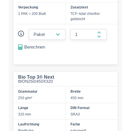
Verpackung
Zusatztext
1 PAK = 200 Blatt
TCF–total chlorfrei
gebleicht
form.decrease-amount
form.increase-a
Berechnen
Bio Top 3® Next
BION250/450X320
Grammatur
Breite
250 g/m²
450 mm
Länge
DIN Format
320 mm
SRA3
Laufrichtung
Farbe
Breitbahn
naturweiß