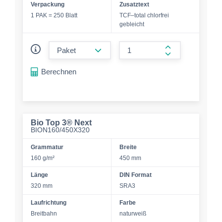
Verpackung
Zusatztext
1 PAK = 250 Blatt
TCF–total chlorfrei
gebleicht
form.decrease-amount
form.increase-a
Berechnen
Bio Top 3® Next
BION160/450X320
Grammatur
Breite
160 g/m²
450 mm
Länge
DIN Format
320 mm
SRA3
Laufrichtung
Farbe
Breitbahn
naturweiß