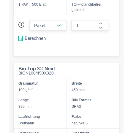
1 PAK = 500 Blatt
TCF–total chlorfrei
gebleicht
form.decrease-amount
form.increase-a
Berechnen
Bio Top 3® Next
BION100/450X320
Grammatur
Breite
100 g/m²
450 mm
Länge
DIN Format
320 mm
SRA3
Laufrichtung
Farbe
Breitbahn
naturweiß