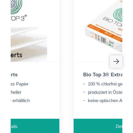
Kuverts
Bio Top 3® Extra
bleichtes Papier
100 % chlorfrei gebleic
e Aufheller
produziert in Österreic
pier erhältlich
keine optischen Aufhell
Details
Details