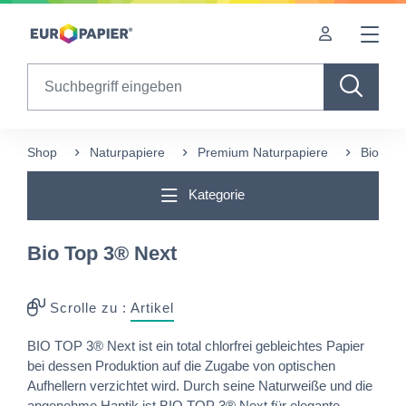
Table Of Content
Ergänzende Produkte
sr.skip-to.main-content
sr.skip-to.table-of-contents
sr.skip-to.main-navigation
Search
Shop
Naturpapiere
Premium Naturpapiere
Bio Top
Kategorie
Bio Top 3® Next
Scrolle zu :
Artikel
BIO TOP 3® Next ist ein total chlorfrei gebleichtes Papier
bei dessen Produktion auf die Zugabe von optischen
Aufhellern verzichtet wird. Durch seine Naturweiße und die
angenehme Haptik ist BIO TOP 3® Next für elegante,