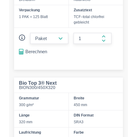
Verpackung
Zusatztext
1 PAK = 125 Blatt
TCF–total chlorfrei
gebleicht
form.decrease-amount
form.increase-a
Berechnen
Bio Top 3® Next
BION300/450X320
Grammatur
Breite
300 g/m²
450 mm
Länge
DIN Format
320 mm
SRA3
Laufrichtung
Farbe