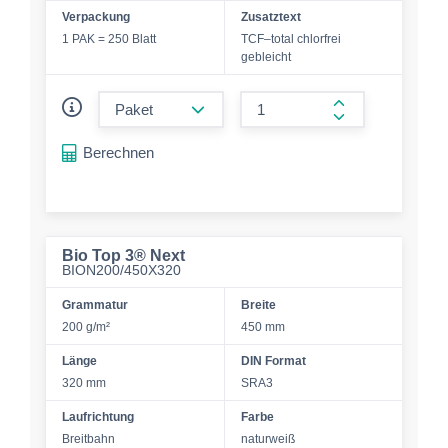
Verpackung
Zusatztext
1 PAK = 250 Blatt
TCF–total chlorfrei
gebleicht
form.decrease-amount
form.increase-a
Berechnen
Bio Top 3® Next
BION200/450X320
Grammatur
Breite
200 g/m²
450 mm
Länge
DIN Format
320 mm
SRA3
Laufrichtung
Farbe
Breitbahn
naturweiß