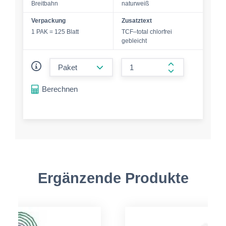
Breitbahn
naturweiß
Verpackung
Zusatztext
1 PAK = 125 Blatt
TCF–total chlorfrei
gebleicht
form.decrease-amount
form.increase-a
Berechnen
Ergänzende Produkte