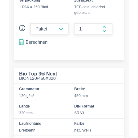
Verpackung
Zusatztext
1 PAK = 250 Blatt
TCF–total chlorfrei
gebleicht
form.decrease-amount
form.increase-a
Berechnen
Bio Top 3® Next
BION120/450X320
Grammatur
Breite
120 g/m²
450 mm
Länge
DIN Format
320 mm
SRA3
Laufrichtung
Farbe
Breitbahn
naturweiß